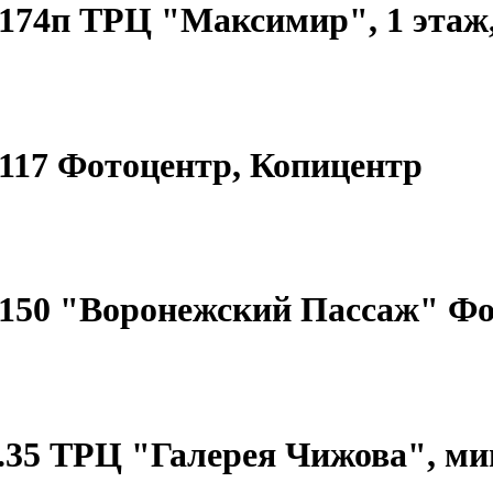
д.174п ТРЦ "Максимир", 1 эта
д.117 Фотоцентр, Копицентр
 д.150 "Воронежский Пассаж" Ф
 д.35 ТРЦ "Галерея Чижова", ми