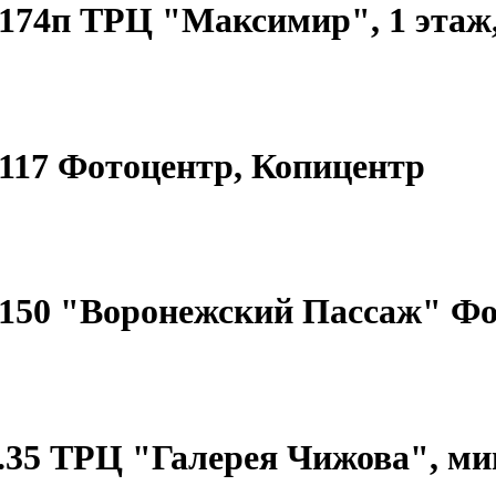
д.174п ТРЦ "Максимир", 1 эта
д.117 Фотоцентр, Копицентр
 д.150 "Воронежский Пассаж" Ф
 д.35 ТРЦ "Галерея Чижова", ми